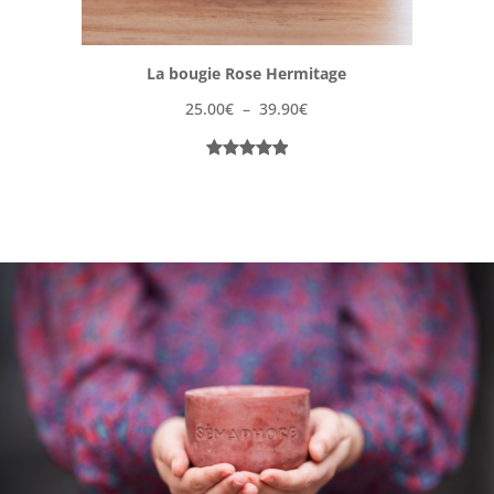
La bougie Rose Hermitage
Plage
25.00
€
–
39.90
€
de
prix :
Noté
1
5.00
25.00€
sur 5
à
basé sur
39.90€
notation
client