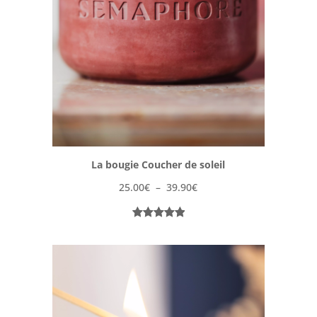
La bougie Coucher de soleil
Plage
25.00
€
–
39.90
€
de
prix :
Noté
1
5.00
25.00€
sur 5
à
basé sur
39.90€
notation
client