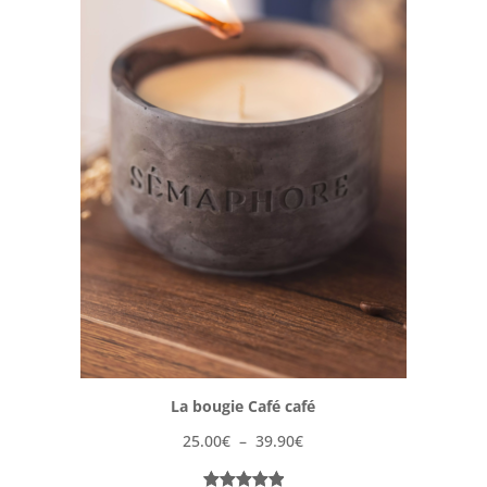
La bougie Café café
Plage
25.00
€
–
39.90
€
de