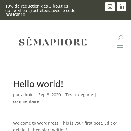
10% de réduction dés 3 bougies
1 bougeoir offe
(taille M ou L) achetées avec le code
achetées !
BOUGIE10 !
Hello world!
par
admin
|
Sep 8, 2020
|
Test catégorie
|
1
commentaire
Welcome to WordPress. This is your first post. Edit or
delete it, then start writing!