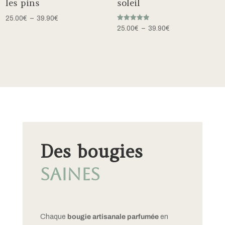
les pins
soleil
Plage
25.00
€
–
39.90
€
Note
Plage
25.00
€
–
39.90
€
de
5.00
sur 5
de
prix :
prix :
25.00€
25.00€
à
à
39.90€
39.90€
Des bougies
SAINES
Chaque
bougie artisanale
parfumée
en