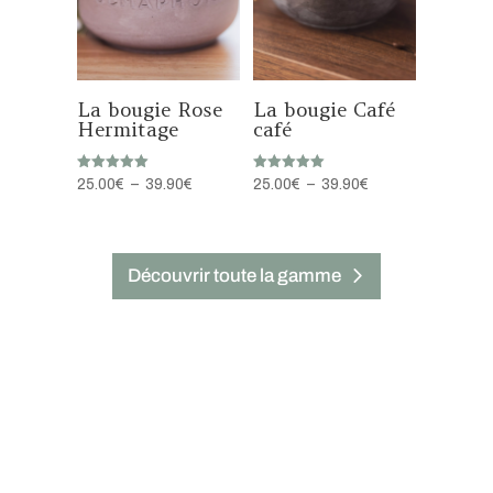
La bougie Rose
La bougie Café
Hermitage
café
Note
Note
Plage
Plage
25.00
€
–
39.90
€
25.00
€
–
39.90
€
5.00
5.00
sur 5
sur 5
de
de
prix :
prix :
25.00€
25.00€
Découvrir toute la gamme
à
à
39.90€
39.90€