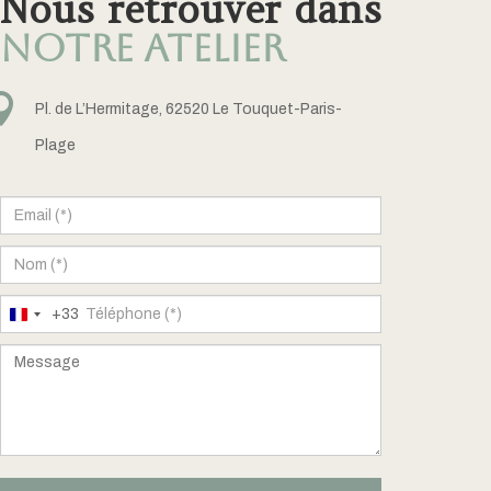
Nous retrouver dans
notre atelier

Pl. de L’Hermitage, 62520 Le Touquet-Paris-
Plage
+33
France
+33