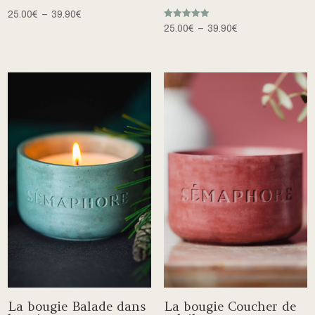
Plage
25.00
€
–
39.90
€
Note
Plage
25.00
€
–
39.90
€
de
5.00
sur 5
de
prix :
prix :
25.00€
25.00€
à
à
39.90€
39.90€
La bougie Balade dans
La bougie Coucher de